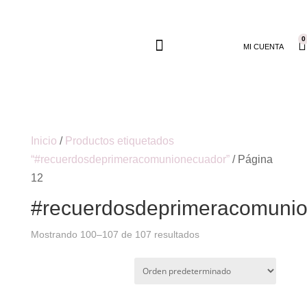
0
MI CUENTA
Inicio
/
Productos etiquetados
“#recuerdosdeprimeracomunionecuador”
/ Página
12
#recuerdosdeprimeracomuni
Mostrando 100–107 de 107 resultados