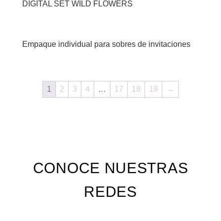
DIGITAL SET WILD FLOWERS
Empaque individual para sobres de invitaciones
1
2
3
4
…
17
18
19
→
CONOCE NUESTRAS
REDES