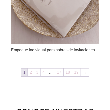
Empaque individual para sobres de invitaciones
1
2
3
4
…
17
18
19
→