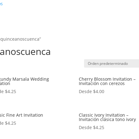
os
dequinceanoscuenca”
eanoscuenca
gundy Marsala Wedding
Cherry Blossom Invitation –
tation
Invitación con cerezos
de
$
4.25
Desde
$
4.00
sic Fine Art Invitation
Classic Ivory Invitation –
Invitación clásica tono ivory
de
$
4.25
Desde
$
4.25