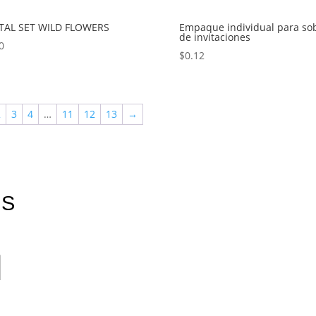
ITAL SET WILD FLOWERS
Empaque individual para so
de invitaciones
0
$
0.12
2
3
4
…
11
12
13
→
ES