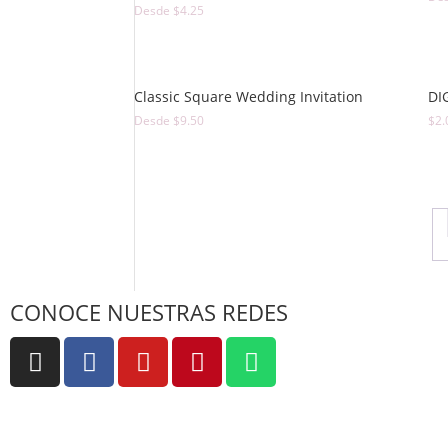
Desde
$
4.25
Classic Square Wedding Invitation
DI
Desde
$
9.50
$
2.
CONOCE NUESTRAS REDES