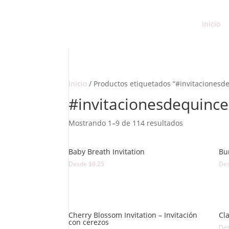
Inicio
Inicio
/ Productos etiquetados “#invitacionesd
#invitacionesdequince
Mostrando 1–9 de 114 resultados
Baby Breath Invitation
Bu
Desde
$
8.25
De
Cherry Blossom Invitation – Invitación
Cla
con cerezos
De