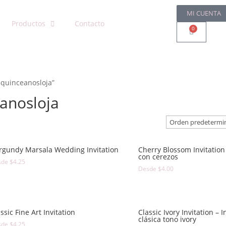
MI CUENTA
Productos
Contacto
0
equinceanosloja”
anosloja
rgundy Marsala Wedding Invitation
Cherry Blossom Invitation 
con cerezos
sde
$
4.25
Desde
$
4.00
ssic Fine Art Invitation
Classic Ivory Invitation – I
clásica tono ivory
sde
$
4.25