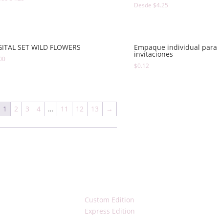
Desde
$
4.25
GITAL SET WILD FLOWERS
Empaque individual para
invitaciones
00
$
0.12
1
2
3
4
…
11
12
13
→
Custom Edition
Express Edition