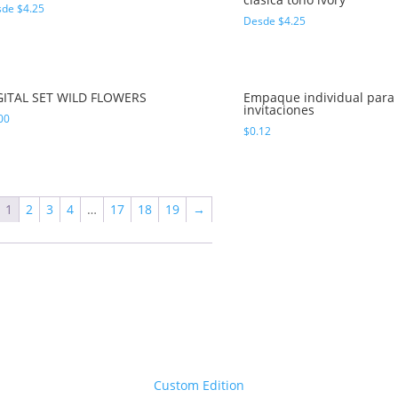
sde
$
4.25
Desde
$
4.25
GITAL SET WILD FLOWERS
Empaque individual para
invitaciones
00
$
0.12
1
2
3
4
…
17
18
19
→
Custom Edition