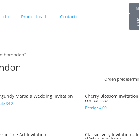
M
nicio
Productos
Contacto
samborondon”
ondon
rgundy Marsala Wedding Invitation
Cherry Blossom Invitation 
con cerezos
sde
$
4.25
Desde
$
4.00
ssic Fine Art Invitation
Classic Ivory Invitation – I
clásica tono ivory