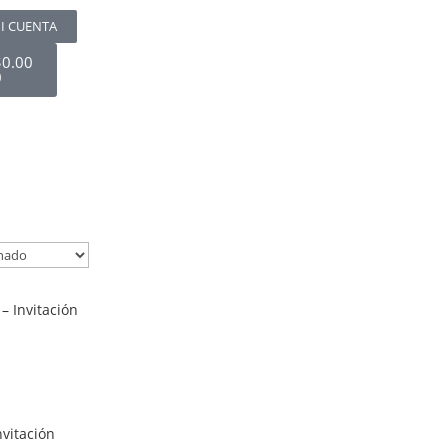
I CUENTA
$
0.00
0
– Invitación
nvitación