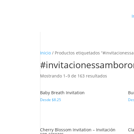
I
Inicio
/ Productos etiquetados “#invitaciones
#invitacionessambor
Mostrando 1–9 de 163 resultados
Baby Breath Invitation
Bu
Desde
$
8.25
De
Cherry Blossom Invitation – Invitación
Cla
con cerezos