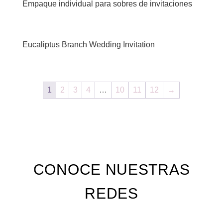
Empaque individual para sobres de invitaciones
Eucaliptus Branch Wedding Invitation
1
2
3
4
…
10
11
12
→
CONOCE NUESTRAS
REDES