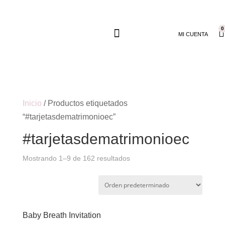
0
MI CUENTA
Inicio
/ Productos etiquetados
“#tarjetasdematrimonioec”
#tarjetasdematrimonioec
Mostrando 1–9 de 162 resultados
Baby Breath Invitation