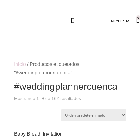
0
MI CUENTA
Inicio
/ Productos etiquetados
“#weddingplannercuenca”
#weddingplannercuenca
Mostrando 1–9 de 162 resultados
Baby Breath Invitation