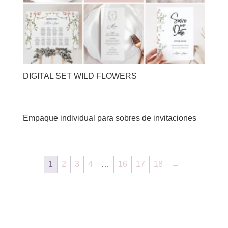
DIGITAL SET WILD FLOWERS
Empaque individual para sobres de invitaciones
1
2
3
4
…
16
17
18
→