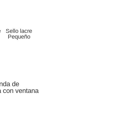
e
Sello lacre
Pequeño
nda de
a con ventana