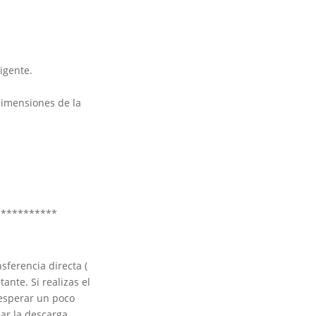
ligente.
 dimensiones de la
***********
sferencia directa (
ante. Si realizas el
 esperar un poco
ar la descarga.