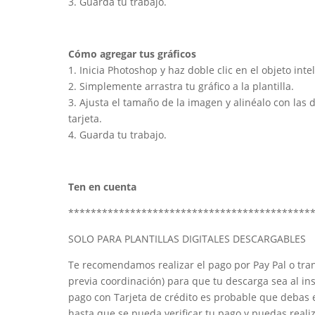
3. Guarda tu trabajo.
Cómo agregar tus gráficos
1. Inicia Photoshop y haz doble clic en el objeto inte
2. Simplemente arrastra tu gráfico a la plantilla.
3. Ajusta el tamaño de la imagen y alinéalo con las
tarjeta.
4. Guarda tu trabajo.
Ten en cuenta
*******************************************
SOLO PARA PLANTILLAS DIGITALES DESCARGABLES
Te recomendamos realizar el pago por Pay Pal o tran
previa coordinación) para que tu descarga sea al inst
pago con Tarjeta de crédito es probable que debas
hasta que se pueda verificar tu pago y puedas realiz