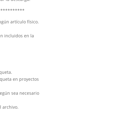
***********
ngún artículo físico.
án incluidos en la
queta.
aqueta en proyectos
 según sea necesario
 archivo.