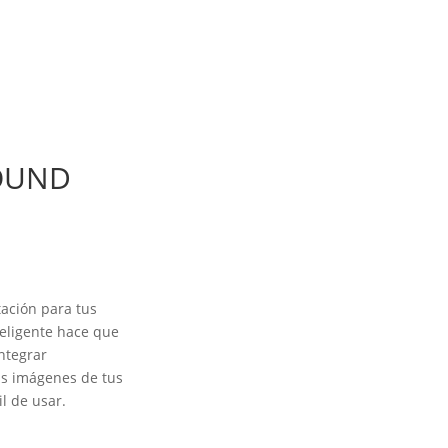
OUND
ación para tus
nteligente hace que
ntegrar
as imágenes de tus
l de usar.