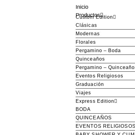
Inicio
Productos
Custom Edition
Clásicas
Modernas
Florales
Pergamino – Boda
Quinceaños
Pergamino – Quinceaño
Eventos Religiosos
Graduación
Viajes
Express Edition
BODA
QUINCEAÑOS
EVENTOS RELIGIOSO
BABY SHOWER Y CU