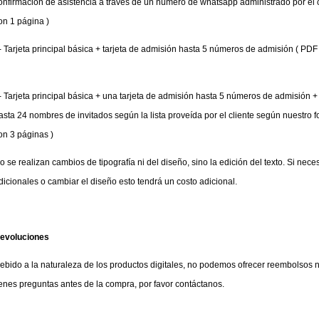
onfirmación de asistencia a través de un número de whatsapp administrado por el c
on 1 página )
- Tarjeta principal básica + tarjeta de admisión hasta 5 números de admisión ( PD
- Tarjeta principal básica + una tarjeta de admisión hasta 5 números de admisión +
asta 24 nombres de invitados según la lista proveída por el cliente según nuestro 
on 3 páginas )
o se realizan cambios de tipografía ni del diseño, sino la edición del texto. Si neces
dicionales o cambiar el diseño esto tendrá un costo adicional.
evoluciones
ebido a la naturaleza de los productos digitales, no podemos ofrecer reembolsos n
ienes preguntas antes de la compra, por favor contáctanos.