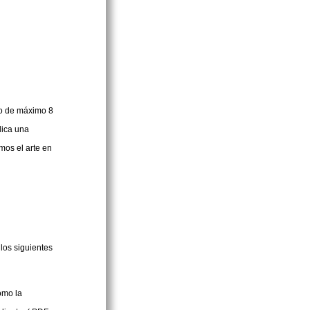
go de máximo 8
lica una
mos el arte en
los siguientes
omo la