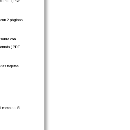
liente. ( PDF
F con 2 páginas
 sobre con
formato ( PDF
itas tarjetas
i cambios. Si