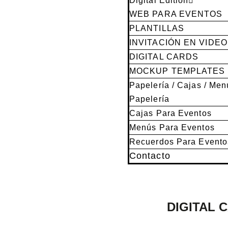
Digital Edition
WEB PARA EVENTOS
PLANTILLAS
INVITACIÓN EN VIDEO
DIGITAL CARDS
MOCKUP TEMPLATES
Papelería / Cajas / Men
Papelería
Cajas Para Eventos
Menús Para Eventos
Recuerdos Para Evento
Contacto
DIGITAL 