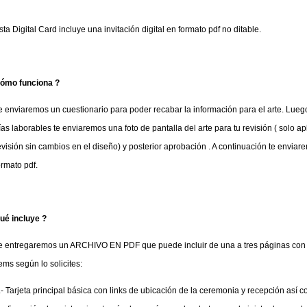
sta Digital Card incluye una invitación digital en formato pdf no ditable.
ómo funciona ?
e enviaremos un cuestionario para poder recabar la información para el arte. Lue
ías laborables te enviaremos una foto de pantalla del arte para tu revisión ( solo ap
evisión sin cambios en el diseño) y posterior aprobación . A continuación te enviare
ormato pdf.
ué incluye ?
e entregaremos un ARCHIVO EN PDF que puede incluir de una a tres páginas con 
tems según lo solicites:
.- Tarjeta principal básica con links de ubicación de la ceremonia y recepción así c