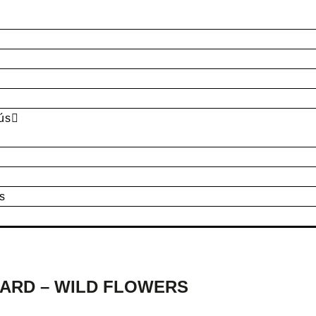
ús
s
CARD – WILD FLOWERS