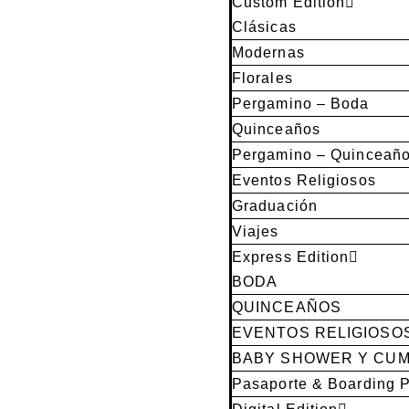
Custom Edition
Clásicas
Modernas
Florales
Pergamino – Boda
Quinceaños
Pergamino – Quinceañ
Eventos Religiosos
Graduación
Viajes
Express Edition
BODA
QUINCEAÑOS
EVENTOS RELIGIOSO
BABY SHOWER Y CU
Pasaporte & Boarding 