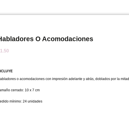
Habladores O Acomodaciones
1.50
NCLUYE
abladores o acomodaciones con impresión adelante y atrás, doblados por la mitad
amaño cerrado: 10 x 7 cm
edido mínimo: 24 unidades