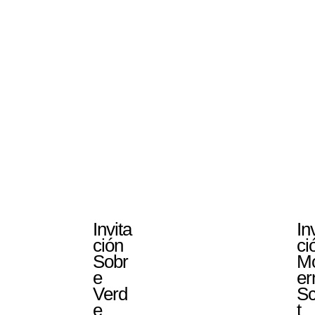
Invita
In
ción
ci
Sobr
M
e
er
Verd
Sc
e
t