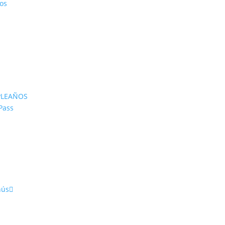
os
PLEAÑOS
Pass
nús