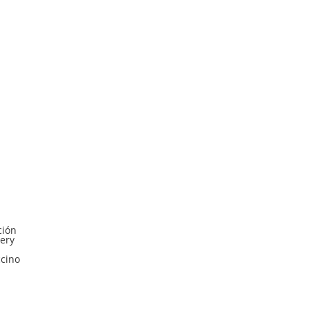
ción
ery
cino