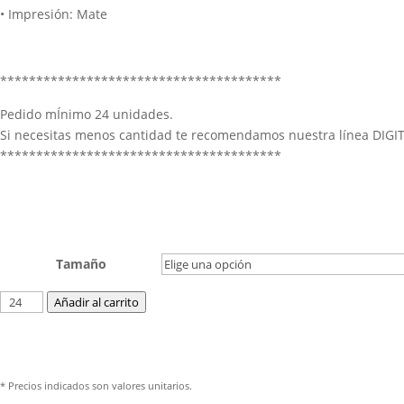
• Impresión: Mate
***************************************
Pedido mÍnimo 24 unidades.
Si necesitas menos cantidad te recomendamos nuestra línea DIGI
***************************************
Tamaño
Añadir al carrito
* Precios indicados son valores unitarios.