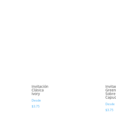
Invitación
Invita
Clásica
Green
Ivory
Sobre
Capuc
Desde
Desde
$
3.75
$
3.75