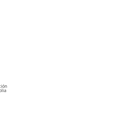
ción
lia