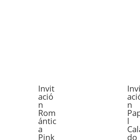
Invit
Inv
ació
aci
n
n
Rom
Pa
ántic
l
a
Cal
Pink
do