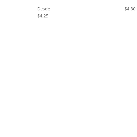
Desde
$
4.30
$
4.25