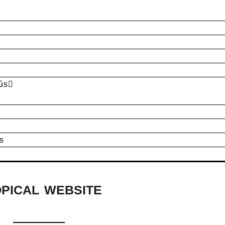
ús
s
PICAL WEBSITE