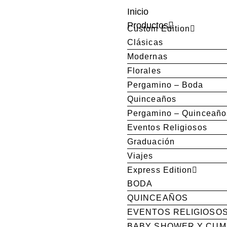
Inicio
Productos
Custom Edition
Clásicas
Modernas
Florales
Pergamino – Boda
Quinceaños
Pergamino – Quinceaño
Eventos Religiosos
Graduación
Viajes
Express Edition
BODA
QUINCEAÑOS
EVENTOS RELIGIOSO
BABY SHOWER Y CU