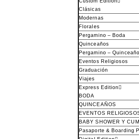
Custom Edition
Clásicas
Modernas
Florales
Pergamino – Boda
Quinceaños
Pergamino – Quinceañ
Eventos Religiosos
Graduación
Viajes
Express Edition
BODA
QUINCEAÑOS
EVENTOS RELIGIOSO
BABY SHOWER Y CU
Pasaporte & Boarding 