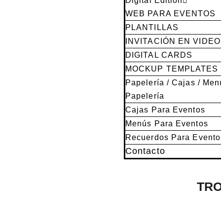
Digital Edition
WEB PARA EVENTOS
PLANTILLAS
INVITACIÓN EN VIDEO
DIGITAL CARDS
MOCKUP TEMPLATES
Papelería / Cajas / Men
Papelería
Cajas Para Eventos
Menús Para Eventos
Recuerdos Para Evento
Contacto
TRO