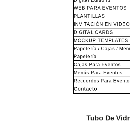
Digital Edition
WEB PARA EVENTOS
PLANTILLAS
INVITACIÓN EN VIDEO
DIGITAL CARDS
MOCKUP TEMPLATES
Papelería / Cajas / Men
Papelería
Cajas Para Eventos
Menús Para Eventos
Recuerdos Para Evento
Contacto
Tubo De Vidr