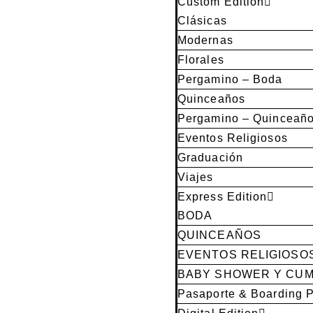
Custom Edition
Clásicas
Modernas
Florales
Pergamino – Boda
Quinceaños
Pergamino – Quinceañ
Eventos Religiosos
Graduación
Viajes
Express Edition
BODA
QUINCEAÑOS
EVENTOS RELIGIOSO
BABY SHOWER Y CU
Pasaporte & Boarding 