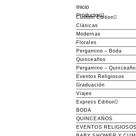
Inicio
Productos
Custom Edition
Clásicas
Modernas
Florales
Pergamino – Boda
Quinceaños
Pergamino – Quinceaño
Eventos Religiosos
Graduación
Viajes
Express Edition
BODA
QUINCEAÑOS
EVENTOS RELIGIOSO
BABY SHOWER Y CU