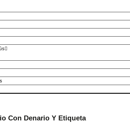
ús
s
io Con Denario Y Etiqueta