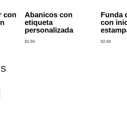
r con
Abanicos con
Funda d
ón
etiqueta
con ini
personalizada
estamp
$
2.50
$
2.50
ES