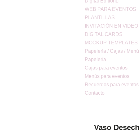
Digital Edition
WEB PARA EVENTOS
PLANTILLAS
INVITACIÓN EN VIDEO
DIGITAL CARDS
MOCKUP TEMPLATES
Papelería / Cajas / Men
Papelería
Cajas para eventos
Menús para eventos
Recuerdos para eventos
Contacto
Vaso Desech