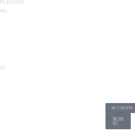
MPLEAÑOS
ass
ús
MI CUENTA
$
0.00
0