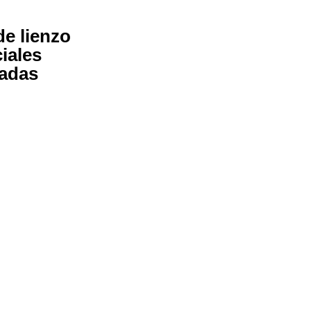
e lienzo
ciales
adas