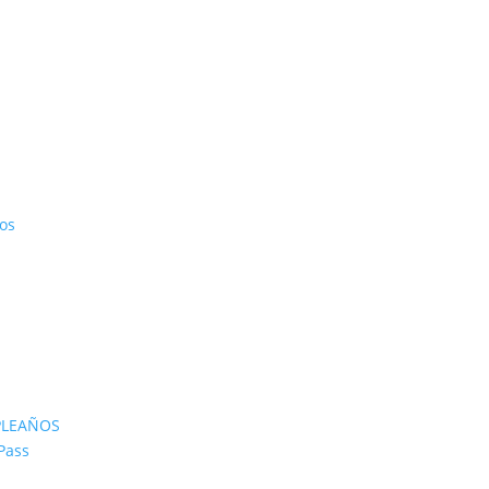
os
PLEAÑOS
Pass