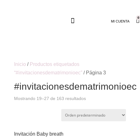
0
MI CUENTA
Inicio
/
Productos etiquetados
“#invitacionesdematrimonioec”
/ Página 3
#invitacionesdematrimonioec
Mostrando 19–27 de 163 resultados
Invitación Baby breath