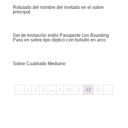
Rotulado del nombre del invitado en el sobre
principal
Set de Invitación estilo Pasaporte con Boarding
Pass en sobre tipo díptico con bolsillo en arco
Sobre Cuadrado Mediano
←
1
2
3
…
9
10
11
12
13
→