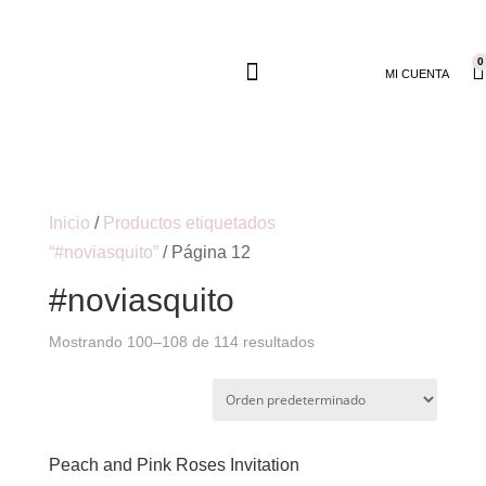
0
MI CUENTA
Inicio
/
Productos etiquetados
“#noviasquito”
/ Página 12
#noviasquito
Mostrando 100–108 de 114 resultados
Peach and Pink Roses Invitation