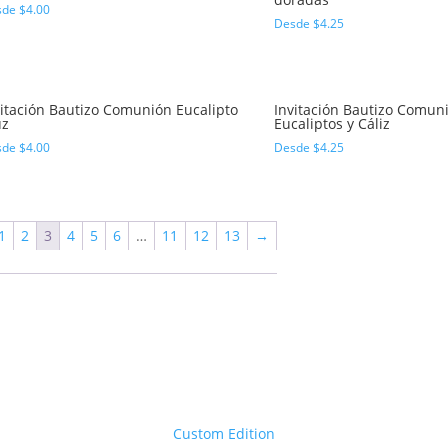
sde
$
4.00
Desde
$
4.25
vitación Bautizo Comunión Eucalipto
Invitación Bautizo Comun
uz
Eucaliptos y Cáliz
sde
$
4.00
Desde
$
4.25
1
2
3
4
5
6
…
11
12
13
→
Custom Edition