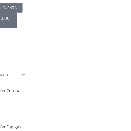
I CUENTA
$
0.00
0
ión Corona
ión Espigas