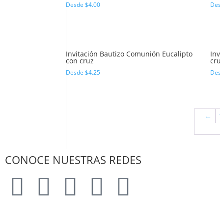
Desde
$
4.00
De
Invitación Bautizo Comunión Eucalipto
In
con cruz
cr
Desde
$
4.25
De
←
CONOCE NUESTRAS REDES