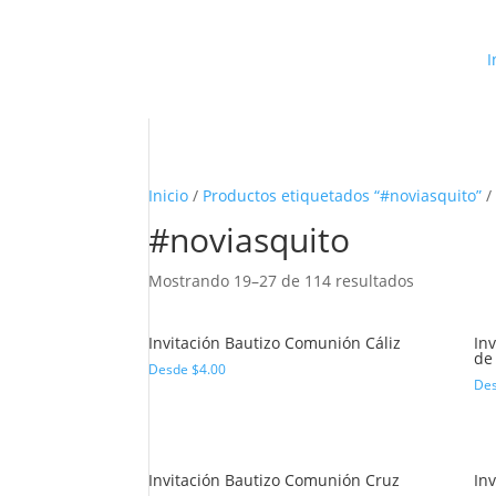
I
Inicio
/
Productos etiquetados “#noviasquito”
/
#noviasquito
Mostrando 19–27 de 114 resultados
Invitación Bautizo Comunión Cáliz
In
de 
Desde
$
4.00
De
Invitación Bautizo Comunión Cruz
In