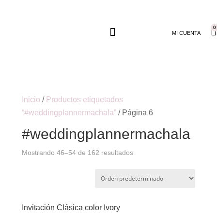
0
MI CUENTA
Inicio
/
Productos etiquetados
“#weddingplannermachala”
/ Página 6
#weddingplannermachala
Mostrando 46–54 de 162 resultados
Invitación Clásica color Ivory