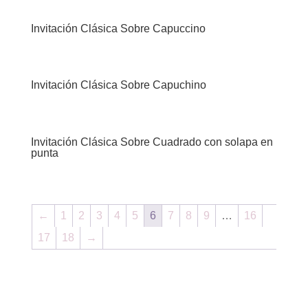
Invitación Clásica Sobre Capuccino
Invitación Clásica Sobre Capuchino
Invitación Clásica Sobre Cuadrado con solapa en
punta
←
1
2
3
4
5
6
7
8
9
…
16
17
18
→