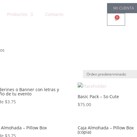
MI CUENTA
Productos
Contacto
0
sos
erines o Banner con letras y
ño de tu evento
Basic Pack – So Cute
de
$
3.75
$
75.00
 Almohada – Pillow Box
Caja Almohada – Pillow Box
(copia)
de
$
3.75