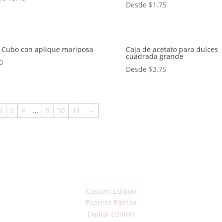
Desde
$
1.75
 Cubo con aplique mariposa
Caja de acetato para dulces
cuadrada grande
0
Desde
$
3.75
2
3
4
…
9
10
11
→
Custom Edition
Express Edition
Digital Edition