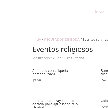
Inicio
Inicio
/
RECUERDOS DE BODA
/ Eventos religio
Eventos religiosos
Mostrando 1–9 de 98 resultados
Abanicos con etiqueta
Band
personalizada
dise
$
2.50
Des
Botella tipo Spray con tapa
Caja
dorada para agua bendita o
Des
alcohol