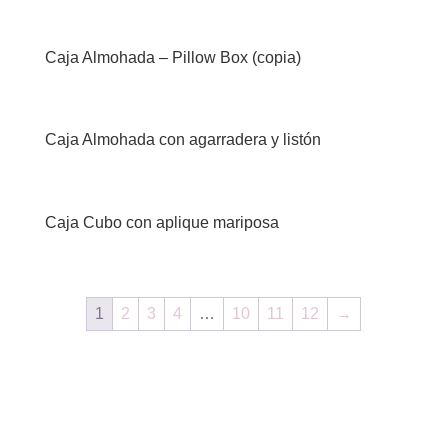
Caja Almohada – Pillow Box (copia)
Caja Almohada con agarradera y listón
Caja Cubo con aplique mariposa
1
2
3
4
…
10
11
12
→