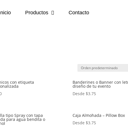
Inicio
Productos
Contacto
icos con etiqueta
Banderines o Banner con let
onalizada
diseño de tu evento
0
Desde
$
3.75
lla tipo Spray con tapa
Caja Almohada – Pillow Box
da para agua bendita o
Desde
$
3.75
hol