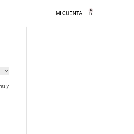
0
MI CUENTA
ras y