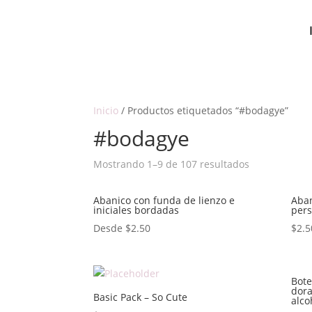
Inicio
/ Productos etiquetados “#bodagye”
#bodagye
Mostrando 1–9 de 107 resultados
Abanico con funda de lienzo e
Aban
iniciales bordadas
pers
Desde
$
2.50
$
2.5
Bote
dora
Basic Pack – So Cute
alco