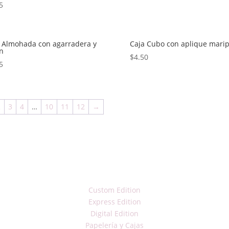
5
 Almohada con agarradera y
Caja Cubo con aplique mari
ón
$
4.50
5
2
3
4
…
10
11
12
→
Custom Edition
Express Edition
Digital Edition
Papelería y Cajas