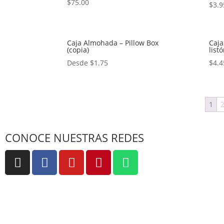
$
75.00
$
3.9
Caja Almohada – Pillow Box
Caja
(copia)
list
Desde
$
1.75
$
4.4
1
CONOCE NUESTRAS REDES