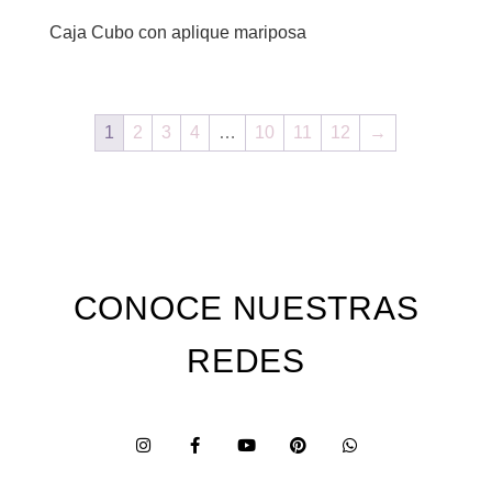
Caja Cubo con aplique mariposa
1
2
3
4
…
10
11
12
→
CONOCE NUESTRAS
REDES