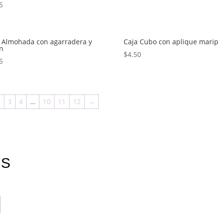
5
 Almohada con agarradera y
Caja Cubo con aplique mari
ón
$
4.50
5
2
3
4
…
10
11
12
→
ES