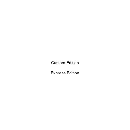
Custom Edition
Express Edition
Digital Edition
Papelería y Cajas
Recuerdos