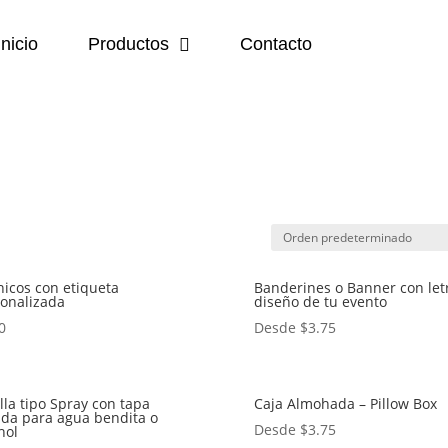
Inicio
Productos
Contacto
icos con etiqueta
Banderines o Banner con let
onalizada
diseño de tu evento
0
Desde
$
3.75
lla tipo Spray con tapa
Caja Almohada – Pillow Box
da para agua bendita o
Desde
$
3.75
hol