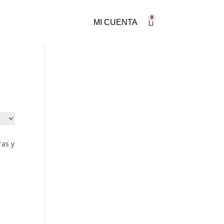
0
MI CUENTA
ras y