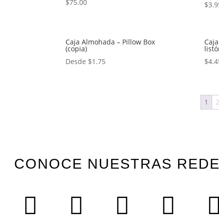
$
75.00
$
3.9
Caja Almohada – Pillow Box
Caja
(copia)
list
Desde
$
1.75
$
4.4
1
CONOCE NUESTRAS RED