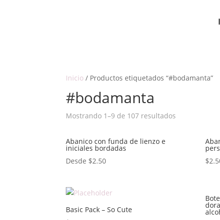
Inicio
/ Productos etiquetados “#bodamanta”
#bodamanta
Mostrando 1–9 de 107 resultados
Abanico con funda de lienzo e
Aban
iniciales bordadas
pers
Desde
$
2.50
$
2.5
Bote
dora
Basic Pack – So Cute
alco