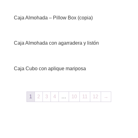
Caja Almohada – Pillow Box (copia)
Caja Almohada con agarradera y listón
Caja Cubo con aplique mariposa
1
2
3
4
…
10
11
12
→